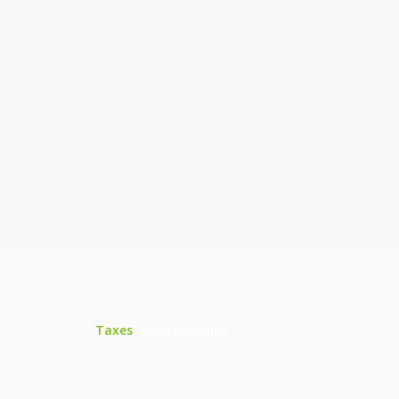
+100
C
n
+1.60
39
Saber más
Taxes
Empresariales