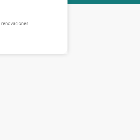
 renovaciones
ños de experiencia realizando
axes individuales y
mpresariales