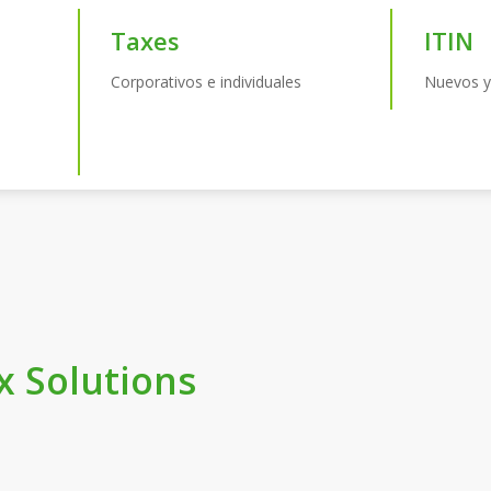
Taxes
ITIN
Corporativos e individuales
Nuevos y
ax Solutions
A
+23
t
e