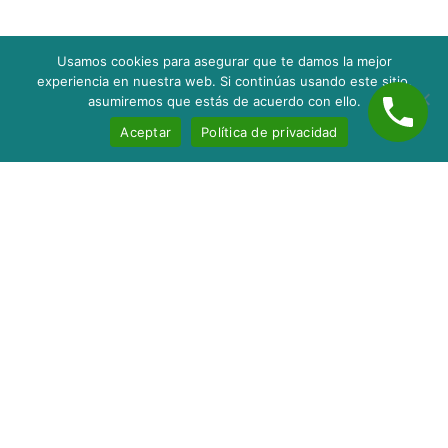
Usamos cookies para asegurar que te damos la mejor
experiencia en nuestra web. Si continúas usando este sitio,
asumiremos que estás de acuerdo con ello.
Aceptar
Política de privacidad
Inicio
Nosotros
Servicios
Contacto
Blog
taxes@servitaxnc.com