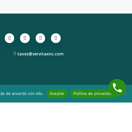
taxes@servitaxnc.com
utions. Todos los derechos
ás de acuerdo con ello.
Aceptar
Política de privacidad
rvados.