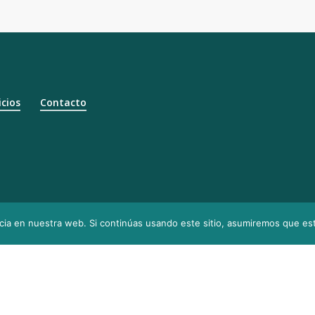
icios
Contacto
© 2025 Judith’s Tax Sol
 Servicio
ia en nuestra web. Si continúas usando este sitio, asumiremos que est
rese
Diseñado y desarrollado por el equipo de
Prende el Foco