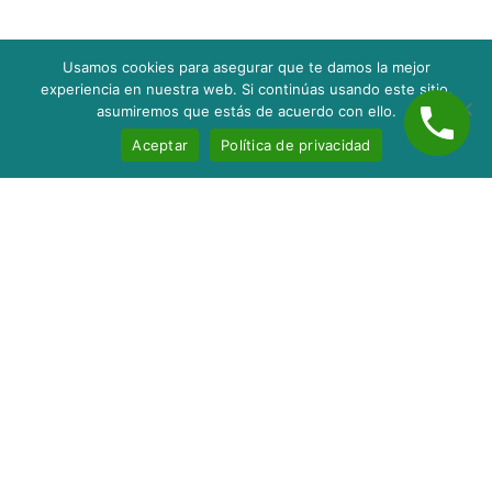
Usamos cookies para asegurar que te damos la mejor
experiencia en nuestra web. Si continúas usando este sitio,
asumiremos que estás de acuerdo con ello.
Aceptar
Política de privacidad
Inicio
Nosotros
Servicios
Contacto
Blog
taxes@servitaxnc.com