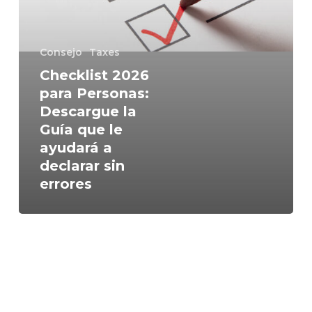
ayudará
a
declarar
Consejo
Taxes
sin
errores
Checklist 2026
para Personas:
Descargue la
Guía que le
ayudará a
declarar sin
errores