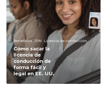
forma
fácil
y
legal
en
EE.
UU.
Beneficios
ITIN
Licencia de conducción
Cómo sacar la
licencia de
conducción de
forma fácil y
legal en EE. UU.