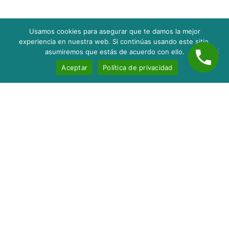
Usamos cookies para asegurar que te damos la mejor
experiencia en nuestra web. Si continúas usando este sitio,
asumiremos que estás de acuerdo con ello.
Aceptar
Política de privacidad
Inicio
Nosotros
Servicios
Contacto
Blog
taxes@servitaxnc.com