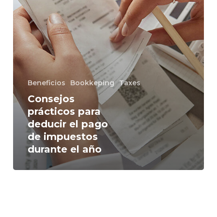
impuestos
durante
el
año
Beneficios
Bookkeping
Taxes
Consejos
prácticos para
deducir el pago
de impuestos
durante el año