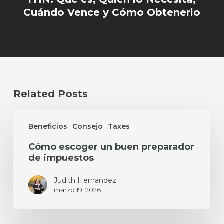
Cuándo Vence y Cómo Obtenerlo
Related Posts
Cómo
escoger
Beneficios
Consejo
Taxes
un
Cómo escoger un buen preparador
buen
de impuestos
preparador
de
impuestos
Judith Hernandez
marzo 19, 2026