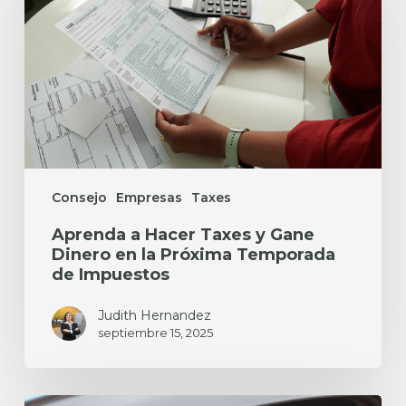
y
Gane
Dinero
en
la
Próxima
Temporada
de
Impuestos
Consejo
Empresas
Taxes
Aprenda a Hacer Taxes y Gane
Dinero en la Próxima Temporada
de Impuestos
Judith Hernandez
septiembre 15, 2025
Cómo