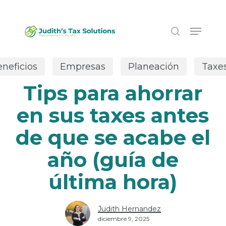
Skip
to
Menu
main
search
content
neficios
Empresas
Planeación
Taxe
Tips para ahorrar
en sus taxes antes
de que se acabe el
año (guía de
última hora)
Judith Hernandez
diciembre 9, 2025