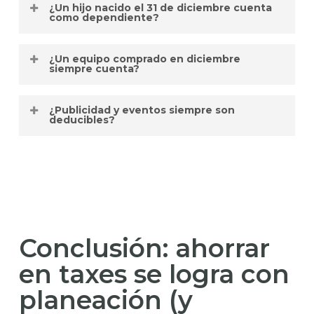
¿Un hijo nacido el 31 de diciembre cuenta
punto de vista tributario,
conviene
como dependiente?
simular números
(conjunta vs.
separada). A veces ahorra, otras no.
Sí, si
nace o se formaliza la adopción
¿Un equipo comprado en diciembre
antes de las 23:59 del 31/12
, puede ser
siempre cuenta?
dependiente ese año (con la
documentación correspondiente).
Solo si está
instalado y en uso
antes
¿Publicidad y eventos siempre son
del
31/12
, con factura, pago e inventario.
deducibles?
Deben estar
vinculados al negocio
y
contar con
contrato, factura y
evidencia
de ejecución.
Conclusión: ahorrar
en taxes se logra con
planeación (y