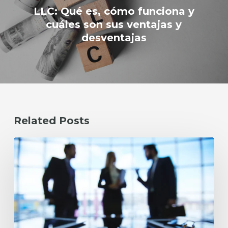
LLC: Qué es, cómo funciona y
cuáles son sus ventajas y
desventajas
Related Posts
Checklist
2026
para
Empresas:
descargue
la
guía
que