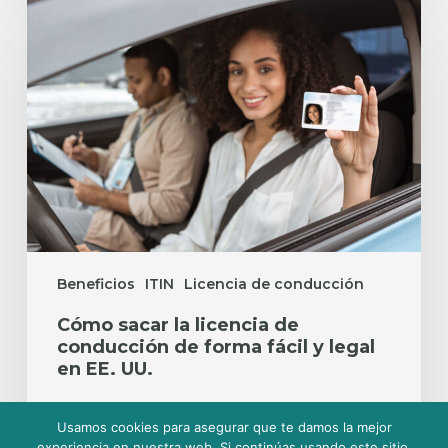
sacar
la
licencia
de
conducción
de
forma
fácil
y
legal
en
EE.
UU.
Beneficios
ITIN
Licencia de conducción
Cómo sacar la licencia de
conducción de forma fácil y legal
en EE. UU.
Judith Hernandez
Usamos cookies para asegurar que te damos la mejor
junio 10, 2025
experiencia en nuestra web. Si continúas usando este sitio,