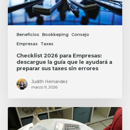
le
ayudará
a
preparar
sus
taxes
Beneficios
Bookkeping
Consejo
sin
Empresas
Taxes
errores
Checklist 2026 para Empresas:
descargue la guía que le ayudará a
preparar sus taxes sin errores
Judith Hernandez
marzo 9, 2026
Aprenda
a
Hacer
Taxes