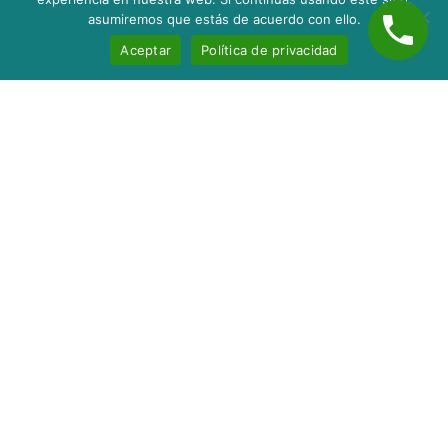
asumiremos que estás de acuerdo con ello.
Aceptar
Política de privacidad
Inicio
Nosotros
Servicios
Contacto
Blog
taxes@servitaxnc.com
Privacy Policy
Términos de Servicio
Configuración de Cookies