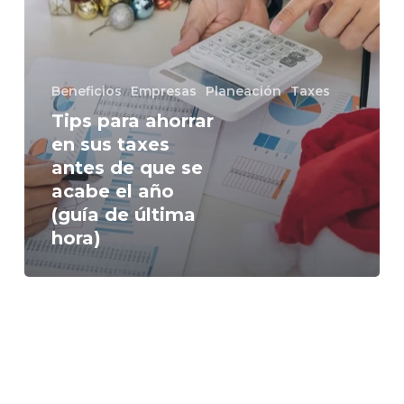
se
acabe
el
año
Beneficios
Empresas
Planeación
Taxes
(guía
de
Tips para ahorrar
última
en sus taxes
hora)
antes de que se
acabe el año
(guía de última
hora)