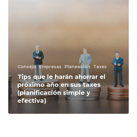
próximo
año
en
sus
taxes
(planificación
simple
y
efectiva)
Consejo
Empresas
Planeación
Taxes
Tips que le harán ahorrar el
próximo año en sus taxes
(planificación simple y
efectiva)