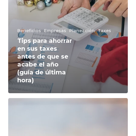
se
acabe
el
año
Beneficios
Empresas
Planeación
Taxes
(guía
de
Tips para ahorrar
última
en sus taxes
hora)
antes de que se
acabe el año
(guía de última
hora)
Tips
que
le
harán
ahorrar
el