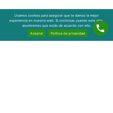
Usamos cookies para asegurar que te damos la mejor
experiencia en nuestra web. Si continúas usando este sitio,
asumiremos que estás de acuerdo con ello.
Aceptar
Política de privacidad
Inicio
Nosotros
Servicios
Contacto
Blog
taxes@servitaxnc.com