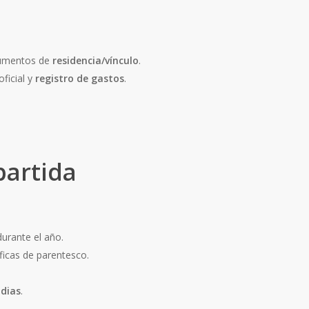
ocumentos de
residencia/vínculo
.
ficial y
registro de gastos
.
partida
urante el año.
ficas de parentesco.
odias
.