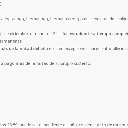
):
a), adoptado(a), hermano(a), hermanastro(a) o descendiente de cualqu
31 de diciembre;
o
menor de 24 si fue
estudiante a tiempo comple
permanente
.
más de la mitad del año
(existen excepciones: nacimiento/fallecim
no pagó más de la mitad
de su propio sustento.
las 23:59:
puede ser dependiente del año; conserve
acta de nacimi