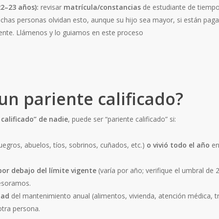
22–23 años):
revisar
matrícula/constancias
de estudiante de tiemp
chas personas olvidan esto, aunque su hijo sea mayor, si están pag
ente. Llámenos y lo guiamos en este proceso
un pariente calificado?
alificado” de nadie
, puede ser “pariente calificado” si:
egros, abuelos, tíos, sobrinos, cuñados, etc.)
o
vivió todo el año
en
por debajo del límite vigente
(varía por año; verifique el umbral de
sesoramos.
tad
del mantenimiento anual (alimentos, vivienda, atención médica, tr
 otra persona.