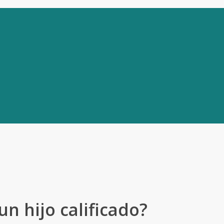
Lláme ahora y déjenos encargarnos
un hijo calificado?