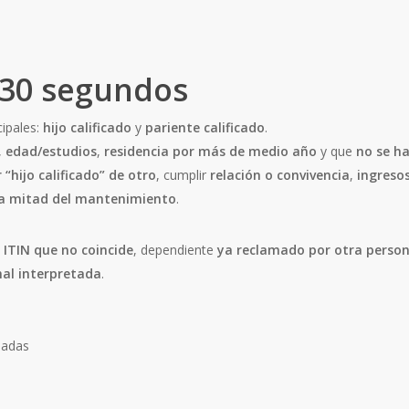
30 segundos
cipales:
hijo calificado
y
pariente calificado
.
,
edad/estudios
,
residencia por más de medio año
y que
no se h
 “hijo calificado” de otro
, cumplir
relación o convivencia
,
ingresos
la mitad del mantenimiento
.
ITIN que no coincide
, dependiente
ya reclamado por otra perso
al interpretada
.