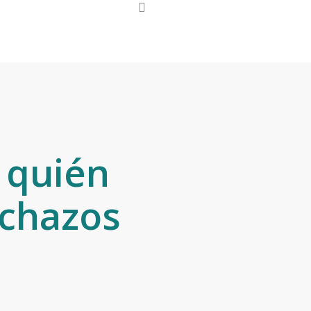
search
(910) 488 2239
 quién
echazos