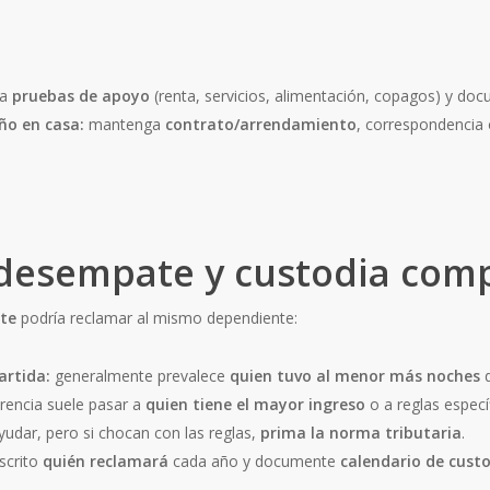
na
pruebas de apoyo
(renta, servicios, alimentación, copagos) y d
año en casa:
mantenga
contrato/arrendamiento
, correspondencia o
 desempate y custodia com
te
podría reclamar al mismo dependiente:
artida:
generalmente prevalece
quien tuvo al menor más noches
d
ferencia suele pasar a
quien tiene el mayor ingreso
o a reglas especí
udar, pero si chocan con las reglas,
prima la norma tributaria
.
scrito
quién reclamará
cada año y documente
calendario de cust