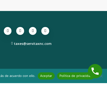
taxes@servitaxnc.com
utions. Todos los derechos
ás de acuerdo con ello.
Aceptar
Política de privacidad
rvados.