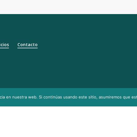
icios
Contacto
© 2025 Judith’s Tax Sol
 Servicio
ia en nuestra web. Si continúas usando este sitio, asumiremos que est
rese
Diseñado y desarrollado por el equipo de
Prende el Foco