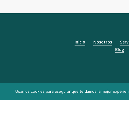
rechazos
Inicio
Nosotros
Serv
Blog
Privacy Policy
Términos de
Usamos cookies para asegurar que te damos la mejor experienc
Configuración de Cookies