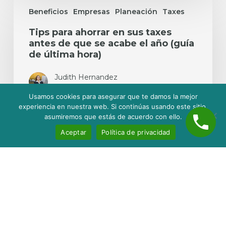
Tips
para
Beneficios
Empresas
Planeación
Taxes
ahorrar
Tips para ahorrar en sus taxes
en
antes de que se acabe el año (guía
sus
de última hora)
taxes
antes
de
Judith Hernandez
diciembre 9, 2025
que
Usamos cookies para asegurar que te damos la mejor
se
experiencia en nuestra web. Si continúas usando este sitio,
acabe
asumiremos que estás de acuerdo con ello.
el
Aceptar
Política de privacidad
año
(guía
de
última
Inicio
Nosotros
Servicios
Contacto
hora)
Blog