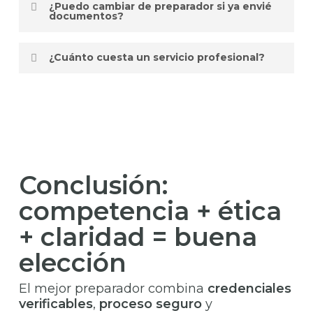
¿Puedo cambiar de preparador si ya envié
puede trabajar a distancia. Aun así, un
documentos?
preparador de impuestos cerca de mí
facilita reuniones presenciales cuando
Sí. Sus papeles son suyos. Pida todo lo
se desea.
¿Cuánto cuesta un servicio profesional?
entregado y
cambie
si no hay
transparencia.
Depende de la complejidad. Busque
tarifas claras
, anticipos razonables y
contrato/alcance por escrito.
Conclusión:
competencia + ética
+ claridad = buena
elección
El mejor preparador combina
credenciales
verificables
,
proceso seguro
y