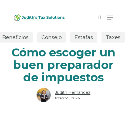
Skip
to
Menu
main
search
content
Beneficios
Consejo
Estafas
Taxes
Cómo escoger un
buen preparador
de impuestos
Judith Hernandez
febrero 9, 2026