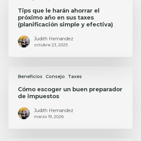
le
Tips que le harán ahorrar el
harán
próximo año en sus taxes
ahorrar
(planificación simple y efectiva)
el
próximo
año
Judith Hernandez
octubre 23, 2025
en
sus
taxes
(planificación
Cómo
simple
escoger
Beneficios
Consejo
Taxes
y
un
efectiva)
Cómo escoger un buen preparador
buen
de impuestos
preparador
de
impuestos
Judith Hernandez
marzo 19, 2026