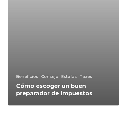
impuestos
Beneficios
Consejo
Estafas
Taxes
Cómo escoger un buen
preparador de impuestos